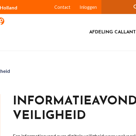
-Holland
Contact
Inloggen
AFDELING CALLAN
gheid
INFORMATIEAVOND
VEILIGHEID
Een informatieavond over digitale veiligheid waar veelvoo