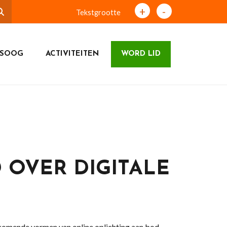
+
-
Tekstgrootte
TSOOG
ACTIVITEITEN
WORD LID
 OVER DIGITALE
rkomende vormen van online oplichting aan bod