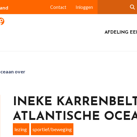
land
Contact
Inloggen
AFDELING EE
oceaan over
INEKE KARRENBELT
ATLANTISCHE OCE
lezing
sportief/beweging