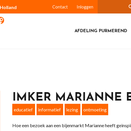
-Holland
Contact
Inloggen
AFDELING PURMEREND
IMKER MARIANNE 
educatief
informatief
lezing
ontmoeting
Hoe een bezoek aan een bijenmarkt Marianne heeft geinspir