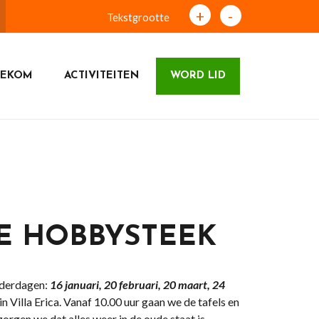
+
-
Tekstgrootte
NEKOM
ACTIVITEITEN
WORD LID
E HOBBYSTEEK
nderdagen:
16 januari, 20 februari, 20 maart, 24
in Villa Erica. Vanaf 10.00 uur gaan we de tafels en
orgen we dat alles weer in de oude staat is