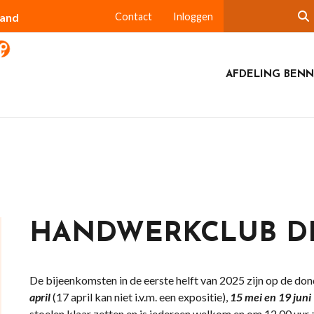
land
Contact
Inloggen
AFDELING BEN
HANDWERKCLUB D
De bijeenkomsten in de eerste helft van 2025 zijn op de do
april
(17 april kan niet i.v.m. een expositie),
15 mei en 19 juni
stoelen klaar zetten en is iedereen welkom en om 12.00 uur z