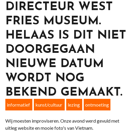
DIRECTEUR WEST
FRIES MUSEUM.
HELAAS IS DIT NIET
DOORGEGAAN
NIEUWE DATUM
WORDT NOG
BEKEND GEMAAKT.
informatief
kunst/cultuur
lezing
ontmoeting
Wij moesten improviseren. Onze avond werd gevuld met
uitleg website en mooie foto's van Vietnam.