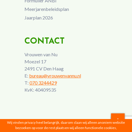
Formulier ANBI
Meerjarenbeleidsplan
Jaarplan 2026
CONTACT
Vrouwen van Nu
Moezel 17
2491 CV Den Haag
E:
bureau@vrouwenvannu.nl
T:
070 3244429
KvK: 40409535
Wij vinden privacy heel belangrijk, daarom slaan wij alleen anoniem website
bezoeken op voor de rest plaatsen wij alleen functionele cookies,
Vrouwen van Nu © 2026 |
Privacyverklaring