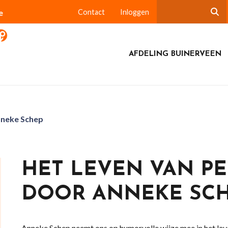
e
Contact
Inloggen
AFDELING BUINERVEEN
nneke Schep
HET LEVEN VAN P
DOOR ANNEKE SC
Anneke Schep neemt ons op humorvolle wijze mee in het lev