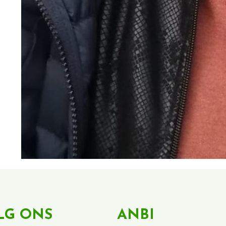
LG ONS
ANBI