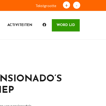
+
-
Tekstgrootte
ACTIVITEITEN
WORD LID
ENSIONADO’S
HEP
en van pensionado's.