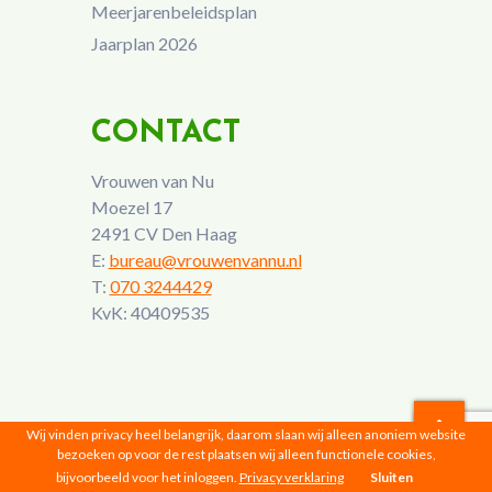
Meerjarenbeleidsplan
Jaarplan 2026
CONTACT
Vrouwen van Nu
Moezel 17
2491 CV Den Haag
E:
bureau@vrouwenvannu.nl
T:
070 3244429
KvK: 40409535
Wij vinden privacy heel belangrijk, daarom slaan wij alleen anoniem website
bezoeken op voor de rest plaatsen wij alleen functionele cookies,
Vrouwen van Nu © 2026 |
Privacyverklaring
bijvoorbeeld voor het inloggen.
Privacy verklaring
Sluiten