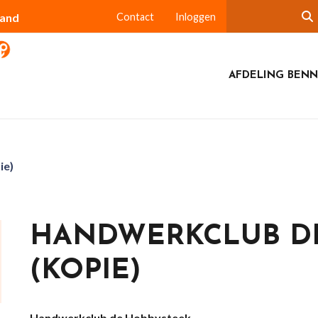
land
Contact
Inloggen
AFDELING BEN
ie)
HANDWERKCLUB D
(KOPIE)
Handwerkclub de Hobbysteek