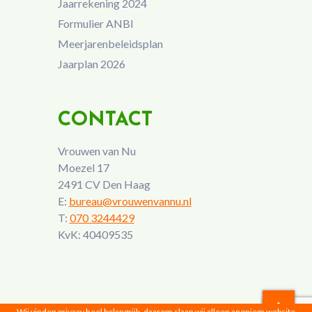
Jaarrekening 2024
Formulier ANBI
Meerjarenbeleidsplan
Jaarplan 2026
CONTACT
Vrouwen van Nu
Moezel 17
2491 CV Den Haag
E:
bureau@vrouwenvannu.nl
T:
070 3244429
KvK: 40409535
Wij vinden privacy heel belangrijk, daarom slaan wij alleen anoniem website