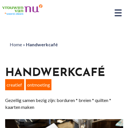
Home
»
Handwerkcafé
HANDWERKCAFÉ
creatief
ontmoeting
Gezellig samen bezig zijn: borduren * breien * quilten *
kaarten maken