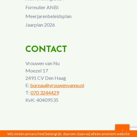
Formulier ANBI
Meerjarenbeleidsplan
Jaarplan 2026
CONTACT
Vrouwen van Nu
Moezel 17
2491 CV Den Haag
E:
bureau@vrouwenvannu.nl
T:
070 3244429
KvK: 40409535
Wij vinden privacy heel belangrijk, daarom slaan wij alleen anoniem website