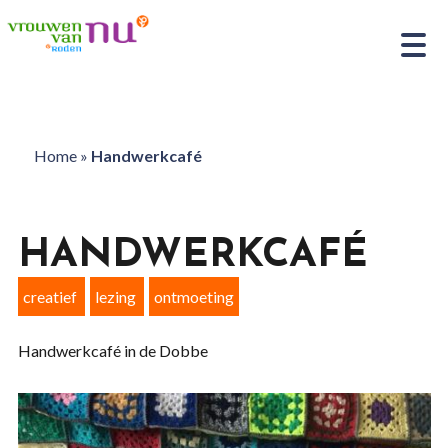
Home
»
Handwerkcafé
HANDWERKCAFÉ
creatief
lezing
ontmoeting
Handwerkcafé in de Dobbe