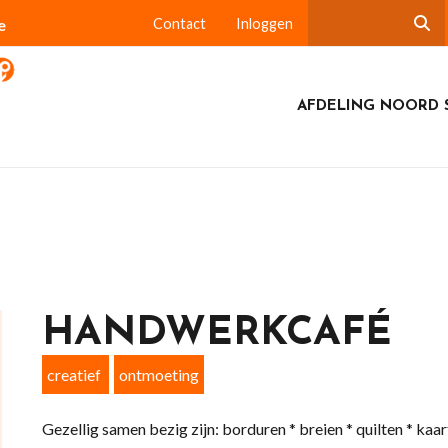
e
Contact
Inloggen
AFDELING NOORD 
HANDWERKCAFÉ
creatief
ontmoeting
Gezellig samen bezig zijn: borduren * breien * quilten * kaa