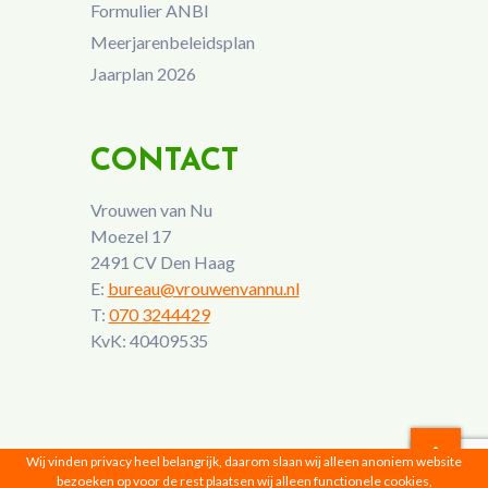
Formulier ANBI
Meerjarenbeleidsplan
Jaarplan 2026
CONTACT
Vrouwen van Nu
Moezel 17
2491 CV Den Haag
E:
bureau@vrouwenvannu.nl
T:
070 3244429
KvK: 40409535
Wij vinden privacy heel belangrijk, daarom slaan wij alleen anoniem website
bezoeken op voor de rest plaatsen wij alleen functionele cookies,