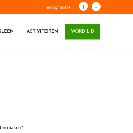
+
-
Tekstgrootte
SLEEN
ACTIVITEITEN
WORD LID
rten maken *