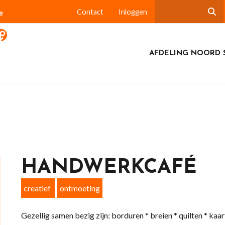
e
Contact
Inloggen
AFDELING NOORD 
HANDWERKCAFÉ
creatief
ontmoeting
Gezellig samen bezig zijn: borduren * breien * quilten * kaa