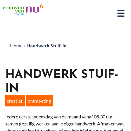
Home
»
Handwerk Stuif-in
HANDWERK STUIF-
IN
creatief
ontmoeting
Iedere eerste woensdag van de maand vanaf 09.30 uur
samen gezellig werken aan je eigen handwerk. Afmaken wat
aldoor nog lag te wachten, of aan iets héél nieuws beginnen!