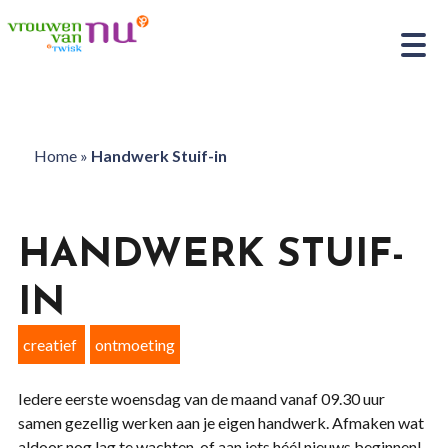
Home
»
Handwerk Stuif-in
HANDWERK STUIF-
IN
creatief
ontmoeting
Iedere eerste woensdag van de maand vanaf 09.30 uur
samen gezellig werken aan je eigen handwerk. Afmaken wat
aldoor nog lag te wachten, of aan iets héél nieuws beginnen!