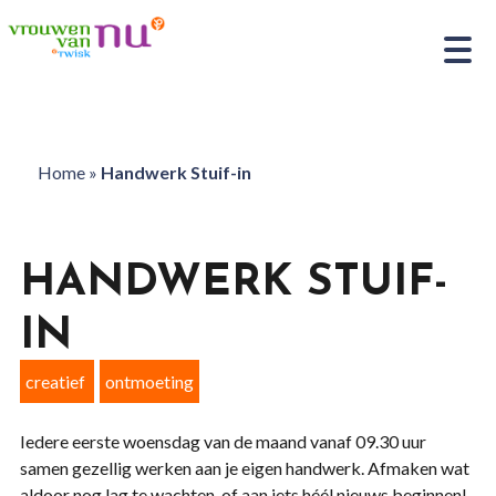
Home
»
Handwerk Stuif-in
HANDWERK STUIF-
IN
creatief
ontmoeting
Iedere eerste woensdag van de maand vanaf 09.30 uur
samen gezellig werken aan je eigen handwerk. Afmaken wat
aldoor nog lag te wachten, of aan iets héél nieuws beginnen!