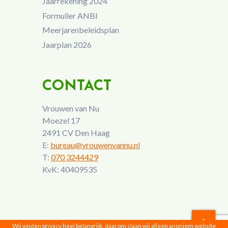
Jaarrekening 2024
Formulier ANBI
Meerjarenbeleidsplan
Jaarplan 2026
CONTACT
Vrouwen van Nu
Moezel 17
2491 CV Den Haag
E:
bureau@vrouwenvannu.nl
T:
070 3244429
KvK: 40409535
Wij vinden privacy heel belangrijk, daarom slaan wij alleen anoniem website