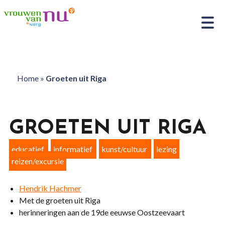
Home
»
Groeten uit Riga
GROETEN UIT RIGA
educatief
informatief
kunst/cultuur
lezing
reizen/excursie
Hendrik Hachmer
Met de groeten uit Riga
herinneringen aan de 19de eeuwse Oostzeevaart