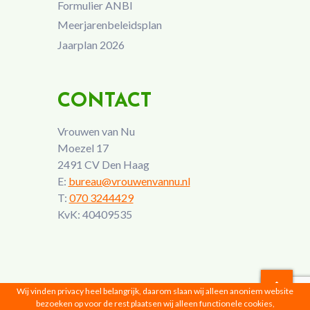
Formulier ANBI
Meerjarenbeleidsplan
Jaarplan 2026
CONTACT
Vrouwen van Nu
Moezel 17
2491 CV Den Haag
E:
bureau@vrouwenvannu.nl
T:
070 3244429
KvK: 40409535
Wij vinden privacy heel belangrijk, daarom slaan wij alleen anoniem website
bezoeken op voor de rest plaatsen wij alleen functionele cookies,
Vrouwen van Nu © 2026 |
Privacyverklaring