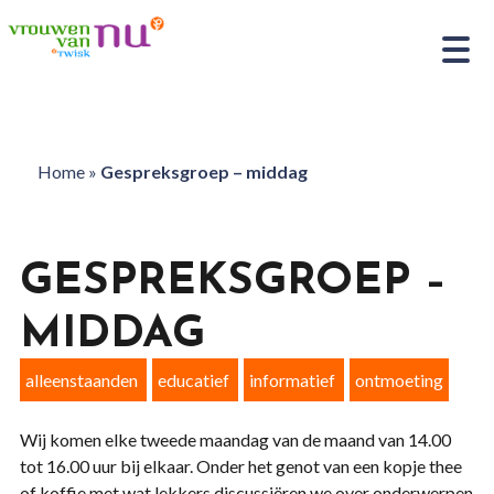
Home
»
Gespreksgroep – middag
GESPREKSGROEP –
MIDDAG
alleenstaanden
educatief
informatief
ontmoeting
Wij komen elke tweede maandag van de maand van 14.00
tot 16.00 uur bij elkaar. Onder het genot van een kopje thee
of koffie met wat lekkers discussiëren we over onderwerpen