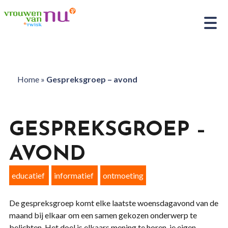
Home
»
Gespreksgroep – avond
GESPREKSGROEP –
AVOND
educatief
informatief
ontmoeting
De gespreksgroep komt elke laatste woensdagavond van de
maand bij elkaar om een samen gekozen onderwerp te
belichten. Het doel is elkaars mening te horen, je eigen