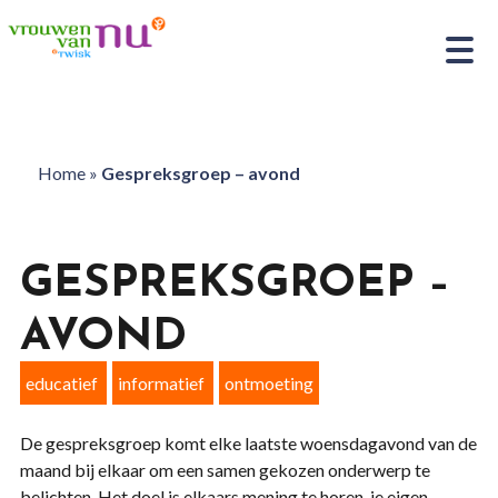
Home
»
Gespreksgroep – avond
GESPREKSGROEP –
AVOND
educatief
informatief
ontmoeting
De gespreksgroep komt elke laatste woensdagavond van de
maand bij elkaar om een samen gekozen onderwerp te
belichten. Het doel is elkaars mening te horen, je eigen