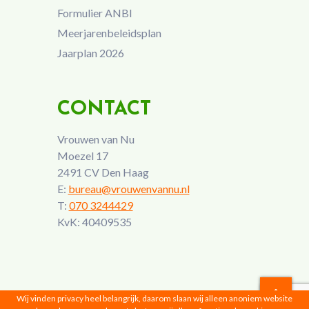
Formulier ANBI
Meerjarenbeleidsplan
Jaarplan 2026
CONTACT
Vrouwen van Nu
Moezel 17
2491 CV Den Haag
E:
bureau@vrouwenvannu.nl
T:
070 3244429
KvK: 40409535
Wij vinden privacy heel belangrijk, daarom slaan wij alleen anoniem website