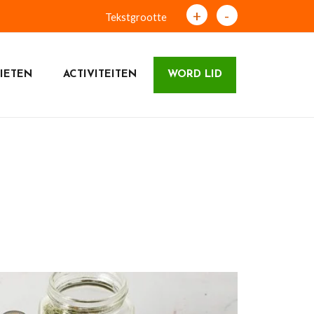
+
-
Tekstgrootte
IETEN
ACTIVITEITEN
WORD LID