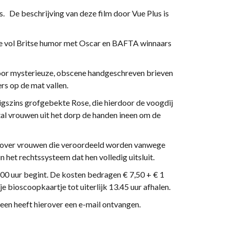
a.s. De beschrijving van deze film door Vue Plus is
ie vol Britse humor met Oscar en BAFTA winnaars
oor mysterieuze, obscene handgeschreven brieven
rs op de mat vallen.
igszins grofgebekte Rose, die hierdoor de voogdij
ntal vrouwen uit het dorp de handen ineen om de
slag over vrouwen die veroordeeld worden vanwege
n het rechtssysteem dat hen volledig uitsluit.
00 uur begint. De kosten bedragen € 7,50 + € 1
 je bioscoopkaartje tot uiterlijk 13.45 uur afhalen.
reen heeft hierover een e-mail ontvangen.