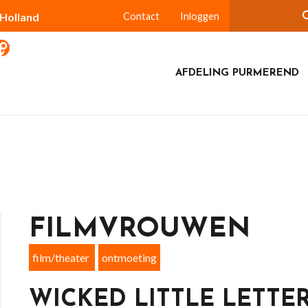
-Holland
Contact
Inloggen
AFDELING PURMEREND
FILMVROUWEN
film/theater
ontmoeting
WICKED LITTLE LETTE