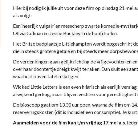
Hierbij nodig ik jullie uit voor deze film op dinsdag 21 mei 
als volgt:
Een ‘heerlijk vulgair’ en messcherp zwarte komedie-myster
Olivia Colman en Jessie Buckley in de hoofdrollen.
Het Britse badplaatsje Littlehampton wordt opgeschrikt d
die in steeds grotere getale en bij steeds meer dorpsbewone
De verdenkingen gaan gelijk richting de vrijgevochten en en
over haar dochtertje dreigt kwijt te raken. Dan sluit een aa
waarheid boven tafel te krijgen.
Wicked Little Letters is een even hilarisch als eerlijk ver
afwijkend gedrag, maar blijven vechten voor gerechtigheid i
De bioscoop gaat om 13.30 uur open, waarna de film om 14.
reserveringskosten (dit is inclusief een consumptie). Je kunt
Aanmelden voor de film kan t/m vrijdag 17 mei a.s
. Iede