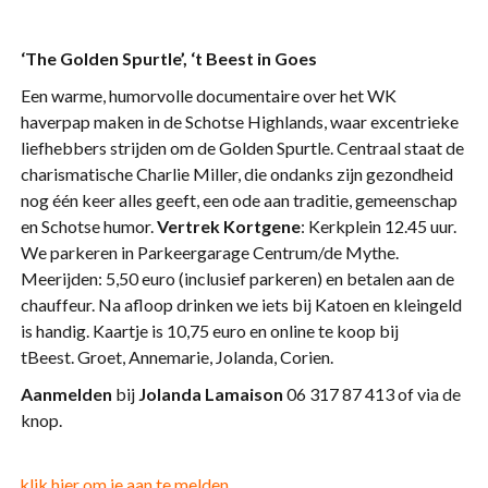
‘The Golden Spurtle’, ‘t Beest in Goes
Een warme, humorvolle documentaire over het WK
haverpap maken in de Schotse Highlands, waar excentrieke
liefhebbers strijden om de Golden Spurtle. Centraal staat de
charismatische Charlie Miller, die ondanks zijn gezondheid
nog één keer alles geeft, een ode aan traditie, gemeenschap
en Schotse humor.
Vertrek Kortgene
: Kerkplein 12.45 uur.
We parkeren in Parkeergarage Centrum/de Mythe.
Meerijden: 5,50 euro (inclusief parkeren) en betalen aan de
chauffeur. Na afloop drinken we iets bij Katoen en kleingeld
is handig. Kaartje is 10,75 euro en online te koop bij
tBeest. Groet, Annemarie, Jolanda, Corien.
Aanmelden
bij
Jolanda Lamaison
06 317 87 413 of via de
knop.
klik hier om je aan te melden