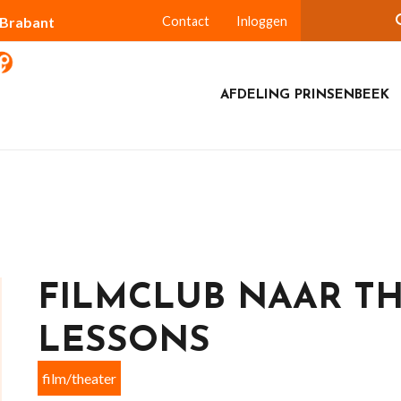
-Brabant
Contact
Inloggen
AFDELING PRINSENBEEK
FILMCLUB NAAR T
LESSONS
film/theater