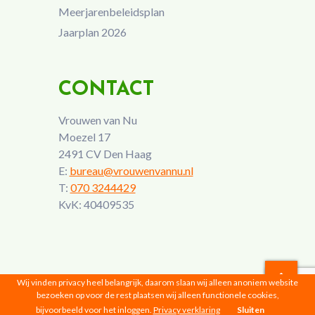
Meerjarenbeleidsplan
Jaarplan 2026
CONTACT
Vrouwen van Nu
Moezel 17
2491 CV Den Haag
E:
bureau@vrouwenvannu.nl
T:
070 3244429
KvK: 40409535
Wij vinden privacy heel belangrijk, daarom slaan wij alleen anoniem website
bezoeken op voor de rest plaatsen wij alleen functionele cookies,
Vrouwen van Nu © 2026 |
Privacyverklaring
bijvoorbeeld voor het inloggen.
Privacy verklaring
Sluiten