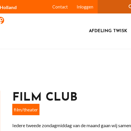
-Holland
Contact
Inloggen
AFDELING TWISK
FILM CLUB
film/theater
Iedere tweede zondagmiddag van de maand gaan wij samen n