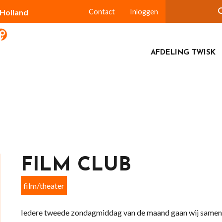
-Holland
Contact
Inloggen
AFDELING TWISK
FILM CLUB
film/theater
Iedere tweede zondagmiddag van de maand gaan wij samen n