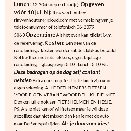
Lunch:
Opgeven
12:30u(soep en brodje).
vóór 10 juli bij:
Riny van Houten:
rinyvanhouten@icloud.com met vermelding van je
telefoonnummer of telefonisch 06-2379
Opzegging:
5863.
Als het even kan, tijdig! i.v.m.
Kosten:
de reservering.
Een deel van de
rondleidings-kosten worden uit de clubkas betaald
Koffie/thee met iets lekkers, eigen bijdrage
rondleiding + glaasje wijn € 10,- Lunch: € 10,95.
Deze bedragen op de dag zelf contant
betalen
Extra consumpties bij de lunch zijn voor
eigen rekening. ALLE DEELNEMERS FIETSEN
VOOR EIGEN VERANTWOORDELIJKHEID MEE.
Denken jullie ook aan FIETSHELMEN EN HESJE.
PS. Als je niet kan of wil fietsen maar je wil deze
gezellige dag niet missen dan kan je met de auto
Als je daarvoor kiest
naar De Santspui rijden.