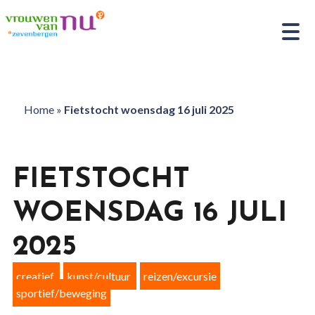
Home
»
Fietstocht woensdag 16 juli 2025
FIETSTOCHT
WOENSDAG 16 JULI
2025
creatief
kunst/cultuur
reizen/excursie
sportief/beweging