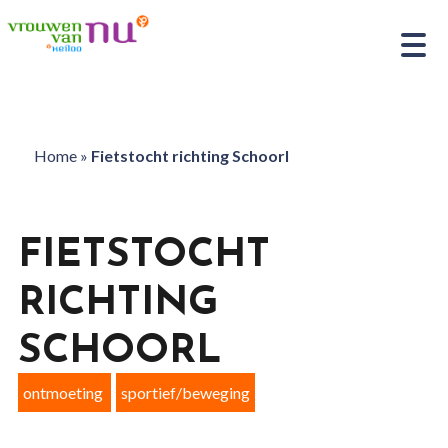
Home
»
Fietstocht richting Schoorl
FIETSTOCHT
RICHTING
SCHOORL
ontmoeting
sportief/beweging