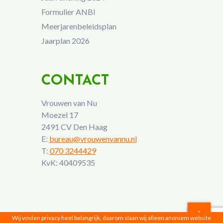
Formulier ANBI
Meerjarenbeleidsplan
Jaarplan 2026
CONTACT
Vrouwen van Nu
Moezel 17
2491 CV Den Haag
E:
bureau@vrouwenvannu.nl
T:
070 3244429
KvK: 40409535
Wij vinden privacy heel belangrijk, daarom slaan wij alleen anoniem website