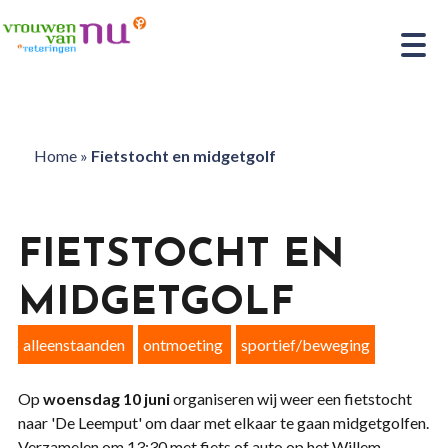
Home
»
Fietstocht en midgetgolf
FIETSTOCHT EN
MIDGETGOLF
alleenstaanden
ontmoeting
sportief/beweging
Op
woensdag 10 juni
organiseren wij weer een fietstocht
naar 'De Leemput' om daar met elkaar te gaan midgetgolfen.
Verzamelen om 13:30 met fiets of auto op het Willem