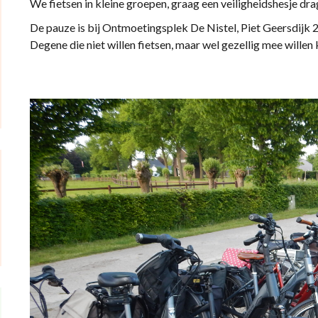
We fietsen in kleine groepen, graag een veiligheidshesje dra
De pauze is bij Ontmoetingsplek De Nistel, Piet Geersdijk 2
Degene die niet willen fietsen, maar wel gezellig mee willen 