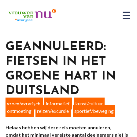
GEANNULEERD:
FIETSEN IN HET
GROENE HART IN
DUITSLAND
groen/agrarisch
informatief
kunst/cultuur
ontmoeting
reizen/excursie
sportief/beweging
Helaas hebben wij deze reis moeten annuleren,
omdat het minimaal vereiste aantal deelnemers niet is