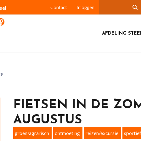
sel
Contact
Inloggen
AFDELING STEE
us
FIETSEN IN DE ZO
AUGUSTUS
groen/agrarisch
ontmoeting
reizen/excursie
sportie