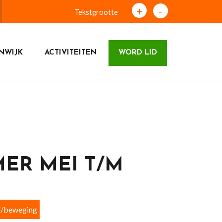
+
-
Tekstgrootte
NWIJK
ACTIVITEITEN
WORD LID
MER MEI T/M
f/beweging