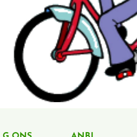
LG ONS
ANBI