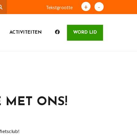
+
-
Tekstgrootte
ACTIVITEITEN
WORD LID
E MET ONS!
fietsclub!