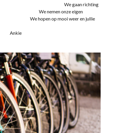
 Vroone. We gaan richting
50 km. We nemen onze eigen
op mooi weer en jullie
kie
en