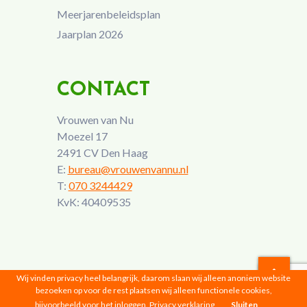
Meerjarenbeleidsplan
Jaarplan 2026
CONTACT
Vrouwen van Nu
Moezel 17
2491 CV Den Haag
E:
bureau@vrouwenvannu.nl
T:
070 3244429
KvK: 40409535
Wij vinden privacy heel belangrijk, daarom slaan wij alleen anoniem website
bezoeken op voor de rest plaatsen wij alleen functionele cookies,
Vrouwen van Nu © 2026 |
Privacyverklaring
bijvoorbeeld voor het inloggen.
Privacy verklaring
Sluiten