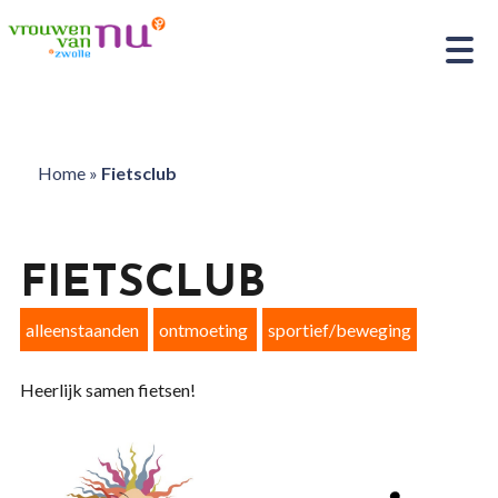
Home
»
Fietsclub
FIETSCLUB
alleenstaanden
ontmoeting
sportief/beweging
Heerlijk samen fietsen!