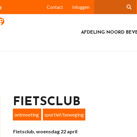
d
Contact
Inloggen
AFDELING NOORD BEV
FIETSCLUB
ontmoeting
sportief/beweging
Fietsclub, woensdag 22 april