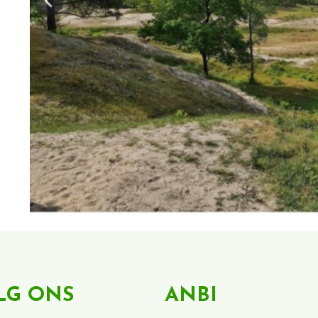
LG ONS
ANBI