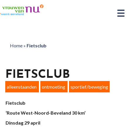
Home
»
Fietsclub
FIETSCLUB
alleenstaanden
ontmoeting
sportief/beweging
Fietsclub
‘Route West-Noord-Beveland 30 km’
Dinsdag 29 april