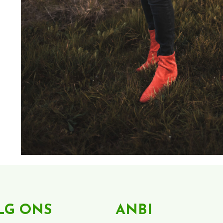
LG ONS
ANBI