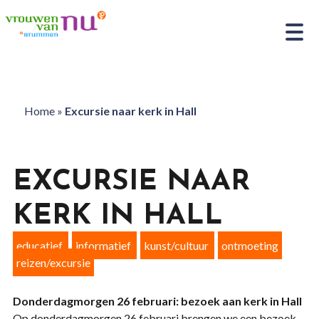
Home
»
Excursie naar kerk in Hall
EXCURSIE NAAR
KERK IN HALL
educatief
informatief
kunst/cultuur
ontmoeting
reizen/excursie
Donderdagmorgen 26 februari: bezoek aan kerk in Hall
Op donderdagmorgen 26 februari brengen we een bezoek