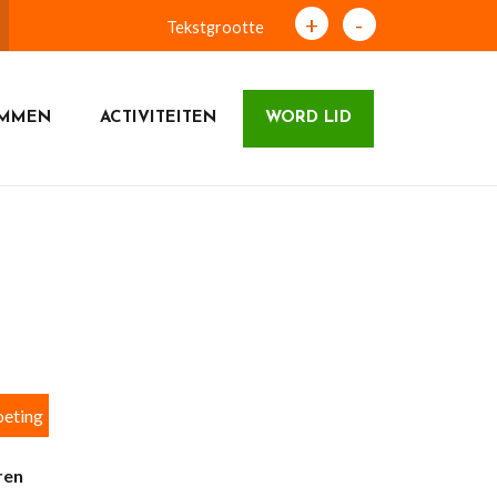
+
-
Tekstgrootte
UMMEN
ACTIVITEITEN
WORD LID
eting
ren