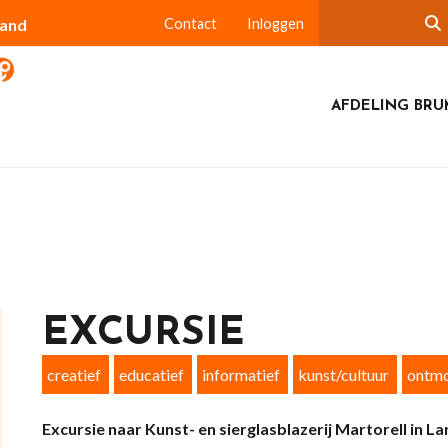
land
Contact
Inloggen
AFDELING BR
EXCURSIE
creatief
educatief
informatief
kunst/cultuur
ontmo
Excursie naar Kunst- en sierglasblazerij Martorell in La