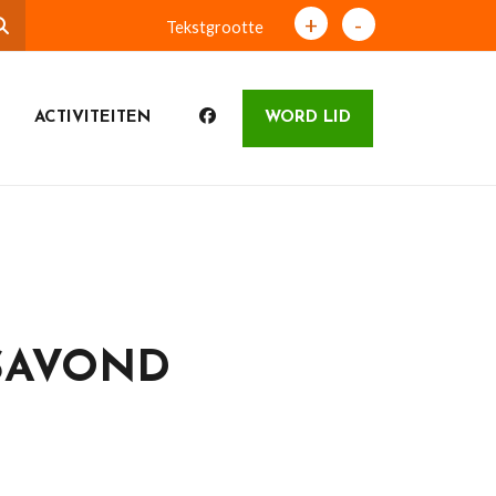
+
-
Tekstgrootte
ACTIVITEITEN
WORD LID
SAVOND