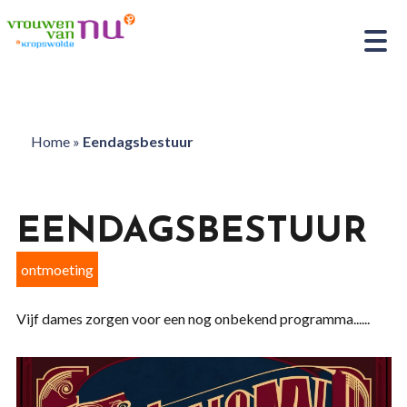
Home
»
Eendagsbestuur
EENDAGSBESTUUR
ontmoeting
Vijf dames zorgen voor een nog onbekend programma......