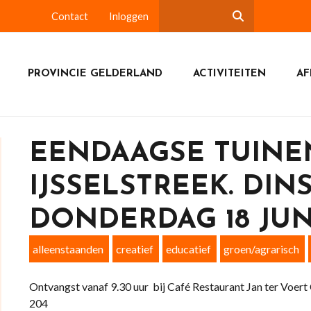
Contact
Inloggen
PROVINCIE GELDERLAND
ACTIVITEITEN
AF
EENDAAGSE TUINE
IJSSELSTREEK. DINS
DONDERDAG 18 JUN
alleenstaanden
creatief
educatief
groen/agrarisch
Ontvangst vanaf 9.30 uur bij Café Restaurant Jan ter Voer
204